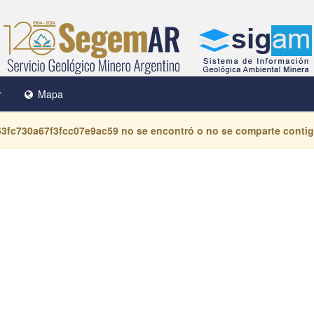
r
Mapa
53fc730a67f3fcc07e9ac59
no se encontró o no se comparte contig