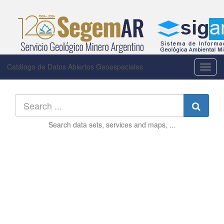
Catálogo de Datos Abiertos Geoespaciales
Toggl
navig
Searc
Search
data sets, services and maps, ...