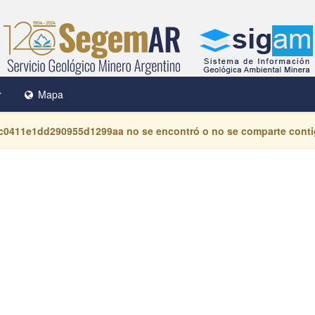
r
Mapa
1c0411e1dd290955d1299aa
no se encontró o no se comparte conti