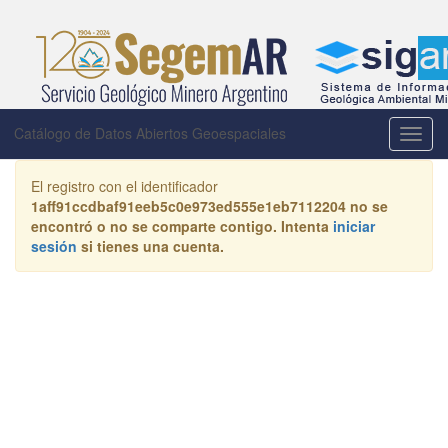
Catálogo de Datos Abiertos Geoespaciales
Activa
la
naveg
El registro con el identificador
1aff91ccdbaf91eeb5c0e973ed555e1eb7112204
no se
encontró o no se comparte contigo. Intenta
iniciar
sesión
si tienes una cuenta.