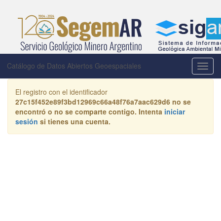
Catálogo de Datos Abiertos Geoespaciales
Activa
la
naveg
El registro con el identificador
27c15f452e89f3bd12969c66a48f76a7aac629d6
no se
encontró o no se comparte contigo. Intenta
iniciar
sesión
si tienes una cuenta.