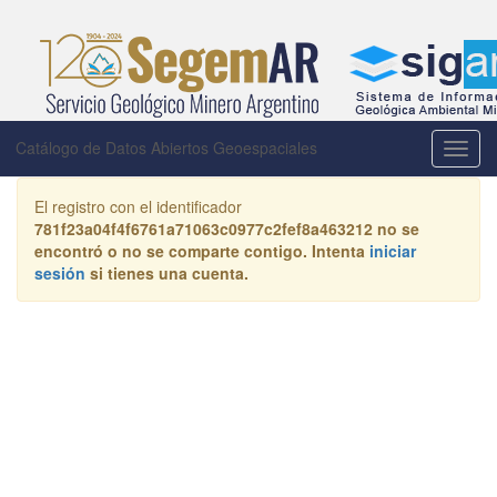
Catálogo de Datos Abiertos Geoespaciales
Activa
la
naveg
El registro con el identificador
781f23a04f4f6761a71063c0977c2fef8a463212
no se
encontró o no se comparte contigo. Intenta
iniciar
sesión
si tienes una cuenta.