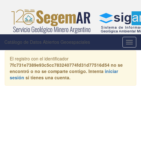
Catálogo de Datos Abiertos Geoespaciales
Activa
la
naveg
El registro con el identificador
7fc731e7389e93c5cc783240774fd31d77516d54
no se
encontró o no se comparte contigo. Intenta
iniciar
sesión
si tienes una cuenta.