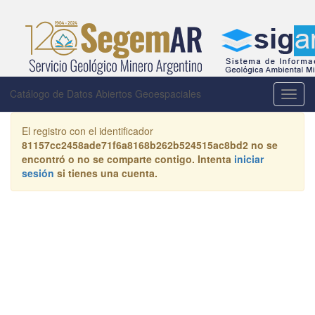
Catálogo de Datos Abiertos Geoespaciales
Activa
la
naveg
El registro con el identificador
81157cc2458ade71f6a8168b262b524515ac8bd2
no se
encontró o no se comparte contigo. Intenta
iniciar
sesión
si tienes una cuenta.