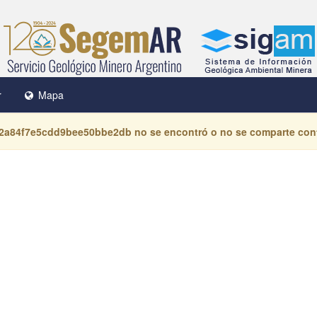
r
Mapa
22a84f7e5cdd9bee50bbe2db
no se encontró o no se comparte cont