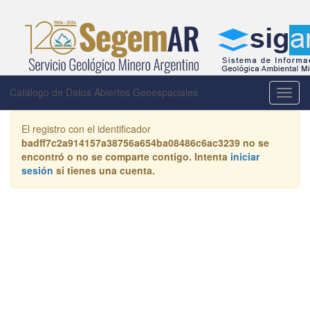
Catálogo de Datos Abiertos Geoespaciales
Activa
la
naveg
El registro con el identificador
badff7c2a914157a38756a654ba08486c6ac3239
no se
encontró o no se comparte contigo. Intenta
iniciar
sesión
si tienes una cuenta.