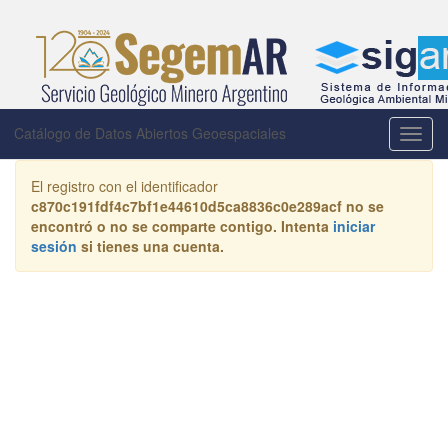
Catálogo de Datos Abiertos Geoespaciales
Activa
la
naveg
El registro con el identificador
c870c191fdf4c7bf1e44610d5ca8836c0e289acf
no se
encontró o no se comparte contigo. Intenta
iniciar
sesión
si tienes una cuenta.