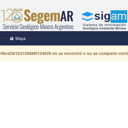
r
Mapa
c9bcd381b3129088f104629
no se encontró o no se comparte cont