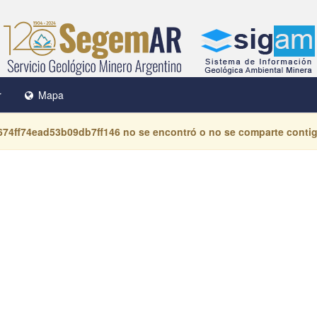
r
Mapa
674ff74ead53b09db7ff146
no se encontró o no se comparte contig