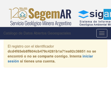
Catálogo de Datos Abiertos Geoespaciales
Activa
la
naveg
El registro con el identificador
dcd4f65eb8ff604cb479c4281b1a71ea92c38851
no se
encontró o no se comparte contigo. Intenta
iniciar
sesión
si tienes una cuenta.