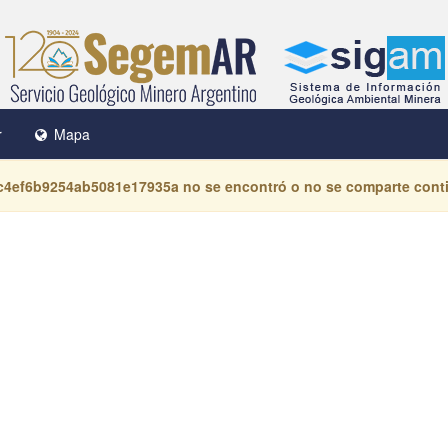
r
Mapa
c4ef6b9254ab5081e17935a
no se encontró o no se comparte cont