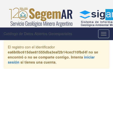
Catálogo de Datos Abiertos Geoespaciales
Activa
la
naveg
El registro con el identificador
ea6b0bc615dae81555dba3eaf2b14cecf10fbd4f
no se
encontró o no se comparte contigo. Intenta
iniciar
sesión
si tienes una cuenta.