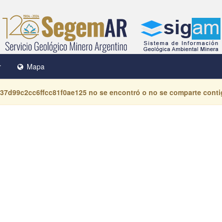
r
Mapa
37d99c2cc6ffcc81f0ae125
no se encontró o no se comparte conti