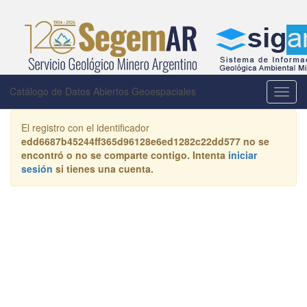
Catálogo de Datos Abiertos Geoespaciales
Activa
la
naveg
El registro con el identificador
edd6687b45244ff365d96128e6ed1282c22dd577
no se
encontró o no se comparte contigo. Intenta
iniciar
sesión
si tienes una cuenta.