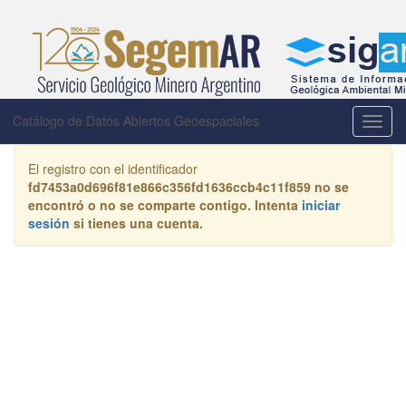
Catálogo de Datos Abiertos Geoespaciales
Activa
la
naveg
El registro con el identificador
fd7453a0d696f81e866c356fd1636ccb4c11f859
no se
encontró o no se comparte contigo. Intenta
iniciar
sesión
si tienes una cuenta.