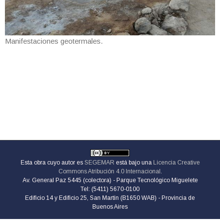
Manifestaciones geotermales.
Esta obra cuyo autor es
SEGEMAR
está bajo una
Licencia Creative
Commons Atribución 4.0 Internacional
.
Av. General Paz 5445 (colectora) - Parque Tecnológico Miguelete
Tel: (5411) 5670-0100
Edificio 14 y Edificio 25, San Martín (B1650 WAB) - Provincia de
Buenos Aires