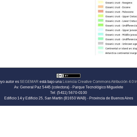
uyo autor es
SEGEMAR
está bajo una
Licencia Creative Commons Atribución 4.0 I
Av. General Paz 5445 (colectora) - Parque Tecnológico Miguelete
Tel: (5411) 5670-0100
Edificio 14 y Edificio 25, San Martín (B1650 WAB) - Provincia de Buenos Aires